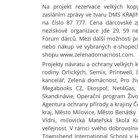
Na projekt rezervace velkých kopy
zasláním zprávy ve tvaru DMS KRAJ
na číslo 87 777. Cena dárcovské z
neziskové organizace jde 29, 59 n
Fórum dárců. Mezi další možnosti po
nebo nákup ve vybraných e-shopech
shopu www.zelenadomacnost.com.
Projekty návratu a ochrany velkých 
rodiny Orlických, Semix, Printwell,
kancelář, Zelená domácnost, Pro živ
Megabooks CZ, Ekospol, Net4Gas, 
Skandinávie, Operační program Životn
Agentura ochrany přírody a krajiny Č
kraj, Město Milovice, Město Benátky 
Vídni, milovická Mateřská škola Ko
veřejnost. V rámci svého dobrovolni
Townshend International School v H