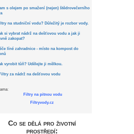
Kam s olejem po smažení (nejen) štědrovečerního
ra
iltry na studniční vodu? Důležitý je rozbor vody.
ak si vybrat nádrž na dešťovou vodu a jak ji
ávně zakopat?
éče líné zahradnice - místo na kompost do
onů
ak vyrobit tůň? Udělejte ji mělkou.
Filtry za nádrž na dešťovou vodu
lama:
Filtry na pitnou vodu
Filtryvody.cz
Co se dělá pro životní
prostředí: