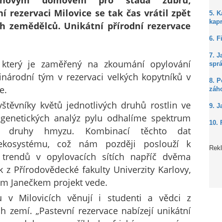
novým domovem pro stáda zubrů,
í rezervaci Milovice se tak čas vrátil zpět
5. 
kap
h zemědělců. Unikátní přírodní rezervace
6. F
7. J
 který je zaměřený na zkoumání opylování
spr
inárodní tým v rezervaci velkých kopytníků v
8. P
e.
záh
těvníky květů jednotlivých druhů rostlin ve
9. J
genetických analýz pylu odhalíme spektrum
10. 
ými druhy hmyzu. Kombinací těchto dat
 ekosystému, což nám později poslouží k
Rek
trendů v opylovacích sítích napříč dvěma
k z Přírodovědecké fakulty Univerzity Karlovy,
em Janečkem projekt vede.
v Milovicích věnují i studenti a vědci z
h zemí. „Pastevní rezervace nabízejí unikátní