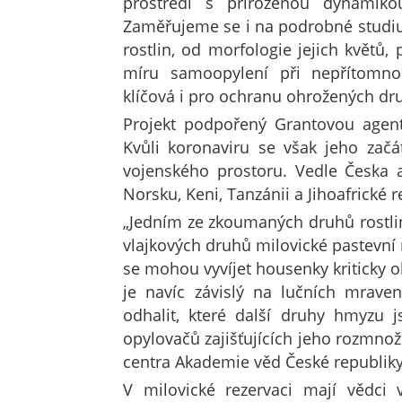
prostředí s přirozenou dynamik
Zaměřujeme se i na podrobné studiu
rostlin, od morfologie jejich květů,
míru samoopylení při nepřítomno
klíčová i pro ochranu ohrožených dru
Projekt podpořený Grantovou agen
Kvůli koronaviru se však jeho zač
vojenského prostoru. Vedle Česka 
Norsku, Keni, Tanzánii a Jihoafrické r
„Jedním ze zkoumaných druhů rostlin 
vlajkových druhů milovické pastevní r
se mohou vyvíjet housenky kriticky
je navíc závislý na lučních mrav
odhalit, které další druhy hmyzu j
opylovačů zajišťujících jeho rozmnožo
centra Akademie věd České republiky
V milovické rezervaci mají vědc