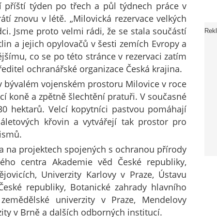
í příští týden po třech a půl týdnech práce v
átí znovu v létě. „Milovická rezervace velkých
ci. Jsme proto velmi rádi, že se stala součástí
Rek
lin a jejich opylovačů v šesti zemích Evropy a
ějšímu, co se po této stránce v rezervaci zatím
 ředitel ochranářské organizace Česká krajina.
 v bývalém vojenském prostoru Milovice v roce
vocí koně a zpětně šlechtění pratuři. V současné
0 hektarů. Velcí kopytníci pastvou pomáhají
áletových křovin a vytvářejí tak prostor pro
nismů.
a na projektech spojených s ochranou přírody
kého centra Akademie věd České republiky,
jovicích, Univerzity Karlovy v Praze, Ústavu
České republiky, Botanické zahrady hlavního
zemědělské univerzity v Praze, Mendelovy
ity v Brně a dalších odborných institucí.