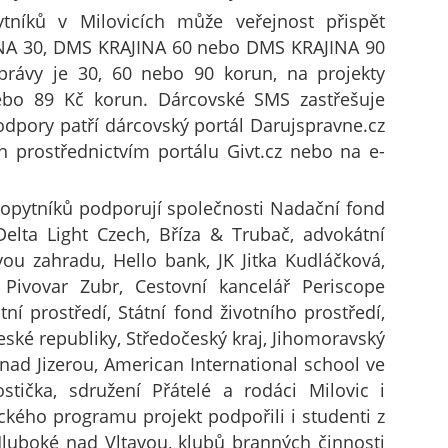
tníků v Milovicích může veřejnost přispět
INA 30, DMS KRAJINA 60 nebo DMS KRAJINA 90
právy je 30, 60 nebo 90 korun, na projekty
ebo 89 Kč korun. Dárcovské SMS zastřešuje
dpory patří dárcovský portál Darujspravne.cz
 prostřednictvím portálu Givt.cz nebo na e-
kopytníků podporují společnosti Nadační fond
 Delta Light Czech, Bříza & Trubač, advokátní
ou zahradu, Hello bank, JK Jitka Kudláčková,
Pivovar Zubr, Cestovní kancelář Periscope
í prostředí, Státní fond životního prostředí,
eské republiky, Středočeský kraj, Jihomoravský
nad Jizerou, American International school ve
stička, sdružení Přátelé a rodáci Milovic i
ckého programu projekt podpořili i studenti z
luboké nad Vltavou, klubů branných činnosti