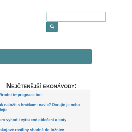
Nejčtenější ekonávody:
Přírodní impregnace bot
ak naložit s hračkami navíc? Darujte je nebo
ejte
Kam vyhodit vyřazené oblečení a boty
okojové rostliny vhodné do ložnice