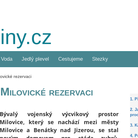
iny.cz
Voda
Jedlý plevel
Cestujeme
Stezky
lovické rezervaci
 Milovické rezervaci
1. 
2. J
Bývalý vojenský výcvikový prostor
prod
Milovice, který se nachází mezi městy
3. 
Milovice a Benátky nad Jizerou, se stal
4. P