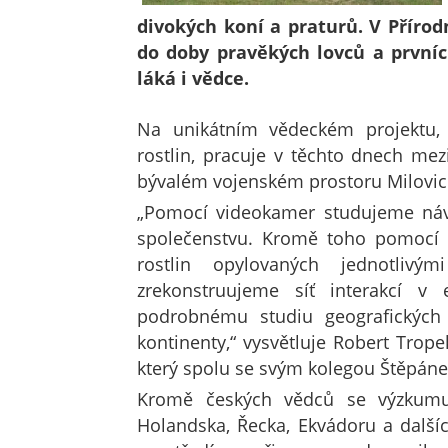
divokých koní a praturů. V Přírodn
do doby pravěkých lovců a prvníc
láká i vědce.
Na unikátním vědeckém projektu,
rostlin, pracuje v těchto dnech mez
bývalém vojenském prostoru Milovic
„Pomocí videokamer studujeme návš
společenstvu. Kromě toho pomocí 
rostlin opylovaných jednotliv
zrekonstruujeme síť interakcí v
podrobnému studiu geografických 
kontinenty,“ vysvětluje Robert Trope
který spolu se svým kolegou Štěpán
Kromě českých vědců se výzkumu 
Holandska, Řecka, Ekvádoru a dalšíc