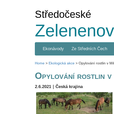
Středočeské
Zelenenov
Ekonávody
Ze Středních Čech
Home
>
Ekologická akce
>
Opylování rostlin v Mi
Opylování rostlin v
|
2.6.2021
Česká krajina