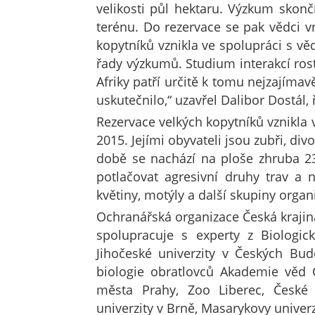
velikosti půl hektaru. Výzkum skonč
terénu. Do rezervace se pak vědci vr
kopytníků vznikla ve spolupráci s věd
řady výzkumů. Studium interakcí rost
Afriky patří určitě k tomu nejzajímav
uskutečnilo,“ uzavřel Dalibor Dostál,
Rezervace velkých kopytníků vznikla
2015. Jejími obyvateli jsou zubři, di
době se nachází na ploše zhruba 23
potlačovat agresivní druhy trav a n
květiny, motýly a další skupiny orga
Ochranářská organizace Česká krajin
spolupracuje s experty z Biologic
Jihočeské univerzity v Českých Budě
biologie obratlovců Akademie věd 
města Prahy, Zoo Liberec, České 
univerzity v Brně, Masarykovy univerz