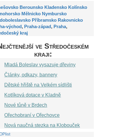
nešovsko
Berounsko
Kladensko
Kolínsko
nohorsko
Mělnicko
Nymbursko
doboleslavsko
Příbramsko
Rakovnicko
ha-východ
,
Praha-západ
,
Praha
,
edočeský kraj
Nejčtenější ve Středočeském
kraji:
Mladá Boleslav vysazuje dřeviny
Články, odkazy, bannery
Dětské hřiště na Velkém sídlišti
Kotlíková dotace v Kladně
Nové tůně v Brdech
Ořechobraní v Ořechovce
Nová naučná stezka na Klobouček