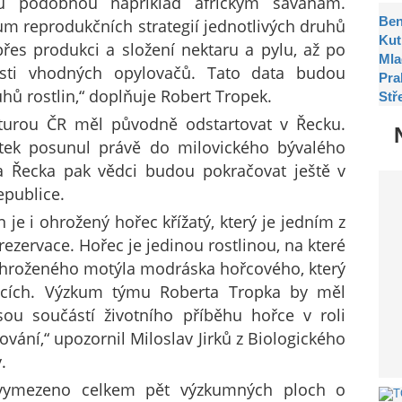
ou podobnou například africkým savanám.
Be
m reprodukčních strategií jednotlivých druhů
Kut
 přes produkci a složení nektaru a pylu, až po
Mla
sti vhodných opylovačů. Tato data budou
Pra
hů rostlin,“ doplňuje Robert Tropek.
Stř
turou ČR měl původně odstartovat v Řecku.
átek posunul právě do milovického bývalého
a Řecka pak vědci budou pokračovat ještě v
epublice.
je i ohrožený hořec křížatý, který je jedním z
ezervace. Hořec je jedinou rostlinou, na které
 ohroženého motýla modráska hořcového, který
encích. Výzkum týmu Roberta Tropka by měl
sou součástí životního příběhu hořce v roli
vání,“ upozornil Miloslav Jirků z Biologického
.
i vymezeno celkem pět výzkumných ploch o