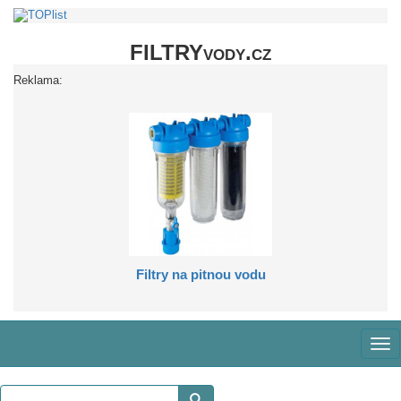
FILTRYvody.cz
Reklama:
Filtry na pitnou vodu
Zob
me