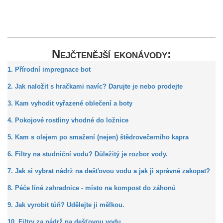
Nejčtenější ekonávody:
1. Přírodní impregnace bot
2. Jak naložit s hračkami navíc? Darujte je nebo prodejte
3. Kam vyhodit vyřazené oblečení a boty
4. Pokojové rostliny vhodné do ložnice
5. Kam s olejem po smažení (nejen) štědrovečerního kapra
6. Filtry na studniční vodu? Důležitý je rozbor vody.
7. Jak si vybrat nádrž na dešťovou vodu a jak ji správně zakopat?
8. Péče líné zahradnice - místo na kompost do záhonů
9. Jak vyrobit tůň? Udělejte ji mělkou.
10. Filtry za nádrž na dešťovou vodu