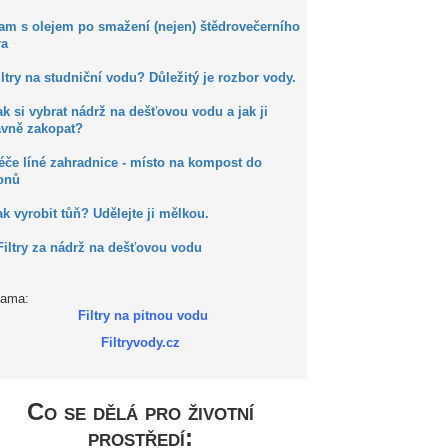
Kam s olejem po smažení (nejen) štědrovečerního
ra
iltry na studniční vodu? Důležitý je rozbor vody.
ak si vybrat nádrž na dešťovou vodu a jak ji
ávně zakopat?
éče líné zahradnice - místo na kompost do
onů
ak vyrobit tůň? Udělejte ji mělkou.
Filtry za nádrž na dešťovou vodu
lama:
Filtry na pitnou vodu
Filtryvody.cz
Co se dělá pro životní
prostředí: