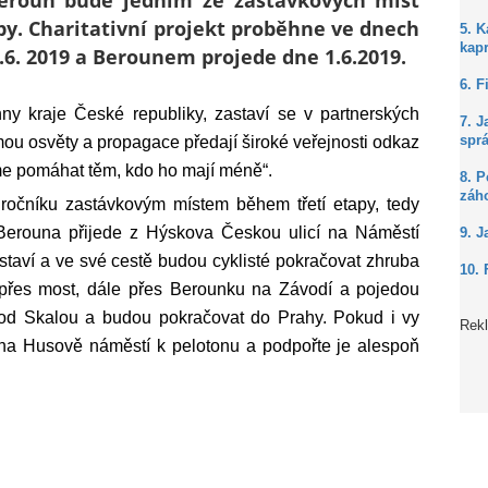
eroun bude jedním ze zastávkových míst
apy. Charitativní projekt proběhne ve dnech
5. 
kap
8.6. 2019 a Berounem projede dne 1.6.2019.
6. F
hny kraje České republiky, zastaví se v partnerských
7. J
ou osvěty a propagace předají široké veřejnosti odkaz
spr
me pomáhat těm, kdo ho mají méně“.
8. P
záh
ročníku zastávkovým místem během třetí etapy, tedy
 Berouna přijede z Hýskova Českou ulicí na Náměstí
9. J
aví a ve své cestě budou cyklisté pokračovat zhruba
10. 
 přes most, dále přes Berounku na Závodí a pojedou
od Skalou a budou pokračovat do Prahy. Pokud i vy
Rek
e na Husově náměstí k pelotonu a podpořte je alespoň