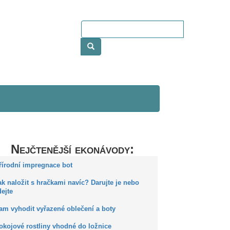
Nejčtenější ekonávody:
Přírodní impregnace bot
ak naložit s hračkami navíc? Darujte je nebo
ejte
Kam vyhodit vyřazené oblečení a boty
okojové rostliny vhodné do ložnice