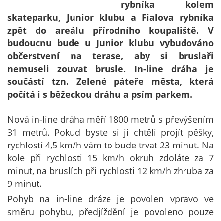
rybníka kolem
skateparku, Junior klubu a Fialova rybníka
zpět do areálu přírodního koupaliště. V
budoucnu bude u Junior klubu vybudováno
občerstvení na terase, aby si bruslaři
nemuseli zouvat brusle. In-line dráha je
součástí tzn. Zelené páteře města, která
počítá i s běžeckou dráhu a psím parkem.
Nová in-line dráha měří 1800 metrů s převýšením
31 metrů. Pokud byste si ji chtěli projít pěšky,
rychlostí 4,5 km/h vám to bude trvat 23 minut. Na
kole při rychlosti 15 km/h okruh zdoláte za 7
minut, na bruslích při rychlosti 12 km/h zhruba za
9 minut.
Pohyb na in-line dráze je povolen vpravo ve
směru pohybu, předjíždění je povoleno pouze