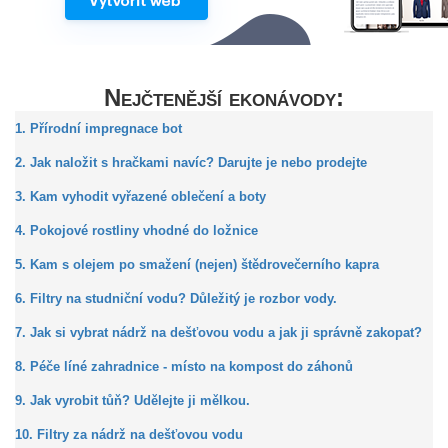
Nejčtenější ekonávody:
1. Přírodní impregnace bot
2. Jak naložit s hračkami navíc? Darujte je nebo prodejte
3. Kam vyhodit vyřazené oblečení a boty
4. Pokojové rostliny vhodné do ložnice
5. Kam s olejem po smažení (nejen) štědrovečerního kapra
6. Filtry na studniční vodu? Důležitý je rozbor vody.
7. Jak si vybrat nádrž na dešťovou vodu a jak ji správně zakopat?
8. Péče líné zahradnice - místo na kompost do záhonů
9. Jak vyrobit tůň? Udělejte ji mělkou.
10. Filtry za nádrž na dešťovou vodu