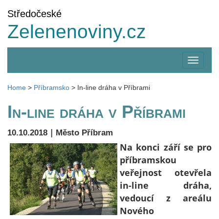
Středočeské
Zelenenoviny.cz
Zobrazi
menu
Home
>
Příbramsko
>
In-line dráha v Příbrami
In-line dráha v Příbrami
|
10.10.2018
Město Příbram
Na konci září se pro
příbramskou
veřejnost otevřela
in-line dráha,
vedoucí z areálu
Nového