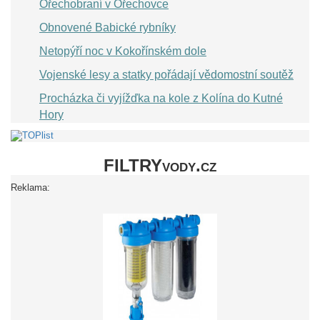
Ořechobraní v Ořechovce
Obnovené Babické rybníky
Netopýří noc v Kokořínském dole
Vojenské lesy a statky pořádají vědomostní soutěž
Procházka či vyjížďka na kole z Kolína do Kutné
Hory
FILTRYvody.cz
Reklama: