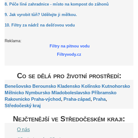
8. Péče líné zahradnice - místo na kompost do záhonů
9. Jak vyrobit tůň? Udělejte ji mělkou.
10. Filtry za nádrž na dešťovou vodu
Reklama:
Filtry na pitnou vodu
Filtryvody.cz
Co se dělá pro životní prostředí:
Benešovsko
Berounsko
Kladensko
Kolínsko
Kutnohorsko
Mělnicko
Nymbursko
Mladoboleslavsko
Příbramsko
Rakovnicko
Praha-východ
,
Praha-západ
,
Praha
,
Středočeský kraj
Nejčtenější ve Středočeském kraji:
O nás