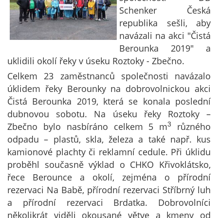
Schenker Česká
republika sešli, aby
navázali na akci "Čistá
Berounka 2019" a
uklidili okolí řeky v úseku Roztoky - Zbečno.
Celkem 23 zaměstnanců společnosti navázalo
úklidem řeky Berounky na dobrovolnickou akci
Čistá Berounka 2019, která se konala poslední
dubnovou sobotu. Na úseku řeky Roztoky –
Zbečno bylo nasbíráno celkem 5 m
různého
3
odpadu – plastů, skla, železa a také např. kus
kamionové plachty či reklamní cedule. Při úklidu
proběhl současně výklad o CHKO Křivoklátsko,
řece Berounce a okolí, zejména o přírodní
rezervaci Na Babě, přírodní rezervaci Stříbrný luh
a přírodní rezervaci Brdatka. Dobrovolníci
několikrát viděli okousané větve a kmeny od