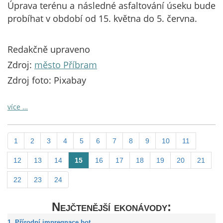
Úprava terénu a následné asfaltování úseku bude
probíhat v období od 15. května do 5. června.
Redakčně upraveno
Zdroj:
město Příbram
Zdroj foto: Pixabay
více …
1
2
3
4
5
6
7
8
9
10
11
12
13
14
15
16
17
18
19
20
21
22
23
24
Nejčtenější ekonávody:
1. Přírodní impregnace bot