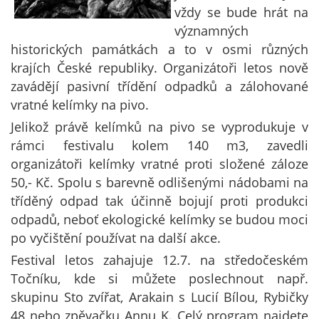
vždy se bude hrát na
významných
historických památkách a to v osmi různých
krajích České republiky. Organizátoři letos nově
zavádějí pasivní třídění odpadků a zálohované
vratné kelímky na pivo.
Jelikož právě kelímků na pivo se vyprodukuje v
rámci festivalu kolem 140 m3, zavedli
organizátoři kelímky vratné proti složené záloze
50,- Kč. Spolu s barevně odlišenými nádobami na
tříděný odpad tak účinně bojují proti produkci
odpadů, neboť ekologické kelímky se budou moci
po vyčištění používat na další akce.
Festival letos zahajuje 12.7. na středočeském
Točníku, kde si můžete poslechnout např.
skupinu Sto zvířat, Arakain s Lucií Bílou, Rybičky
48 nebo zpěvačku Annu K. Celý program najdete