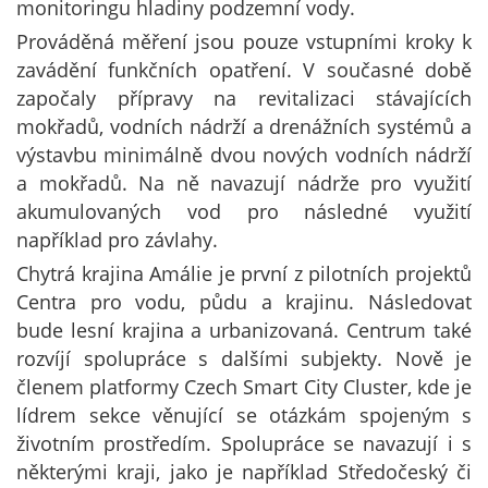
monitoringu hladiny podzemní vody.
Prováděná měření jsou pouze vstupními kroky k
zavádění funkčních opatření. V současné době
započaly přípravy na revitalizaci stávajících
mokřadů, vodních nádrží a drenážních systémů a
výstavbu minimálně dvou nových vodních nádrží
a mokřadů. Na ně navazují nádrže pro využití
akumulovaných vod pro následné využití
například pro závlahy.
Chytrá krajina Amálie je první z pilotních projektů
Centra pro vodu, půdu a krajinu. Následovat
bude lesní krajina a urbanizovaná. Centrum také
rozvíjí spolupráce s dalšími subjekty. Nově je
členem platformy Czech Smart City Cluster, kde je
lídrem sekce věnující se otázkám spojeným s
životním prostředím. Spolupráce se navazují i s
některými kraji, jako je například Středočeský či