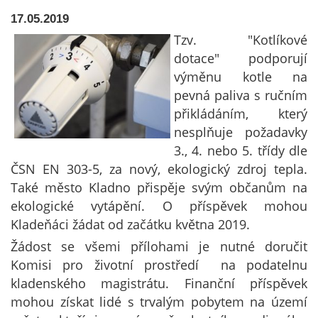
17.05.2019
Tzv. "Kotlíkové
dotace" podporují
výměnu kotle na
pevná paliva s ručním
přikládáním, který
nesplňuje požadavky
3., 4. nebo 5. třídy dle
ČSN EN 303-5, za nový, ekologický zdroj tepla.
Také město Kladno přispěje svým občanům na
ekologické vytápění. O příspěvek mohou
Kladeňáci žádat od začátku května 2019.
Žádost se všemi přílohami je nutné doručit
Komisi pro životní prostředí na podatelnu
kladenského magistrátu. Finanční příspěvek
mohou získat lidé s trvalým pobytem na území