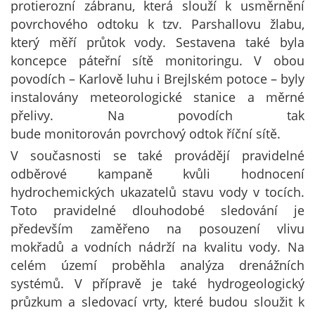
protierozní zábranu, která slouží k usměrnění
povrchového odtoku k tzv. Parshallovu žlabu,
který měří průtok vody. Sestavena také byla
koncepce páteřní sítě monitoringu. V obou
povodích – Karlově luhu i Brejlském potoce – byly
instalovány meteorologické stanice a měrné
přelivy. Na povodích tak
bude monitorován povrchový odtok říční sítě.
V současnosti se také provádějí pravidelné
odběrové kampaně kvůli hodnocení
hydrochemických ukazatelů stavu vody v tocích.
Toto pravidelné dlouhodobé sledování je
především zaměřeno na posouzení vlivu
mokřadů a vodních nádrží na kvalitu vody. Na
celém území proběhla analýza drenážních
systémů. V přípravě je také hydrogeologický
průzkum a sledovací vrty, které budou sloužit k