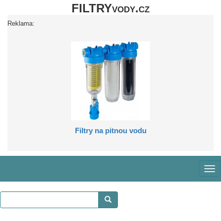
FILTRYvody.cz
Reklama:
Filtry na pitnou vodu
Zob
me