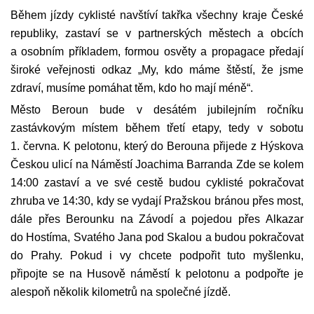
Během jízdy cyklisté navštíví takřka všechny kraje České
republiky, zastaví se v partnerských městech a obcích
a osobním příkladem, formou osvěty a propagace předají
široké veřejnosti odkaz „My, kdo máme štěstí, že jsme
zdraví, musíme pomáhat těm, kdo ho mají méně“.
Město Beroun bude v desátém jubilejním ročníku
zastávkovým místem během třetí etapy, tedy v sobotu
1. června. K pelotonu, který do Berouna přijede z Hýskova
Českou ulicí na Náměstí Joachima Barranda Zde se kolem
14:00 zastaví a ve své cestě budou cyklisté pokračovat
zhruba ve 14:30, kdy se vydají Pražskou bránou přes most,
dále přes Berounku na Závodí a pojedou přes Alkazar
do Hostíma, Svatého Jana pod Skalou a budou pokračovat
do Prahy. Pokud i vy chcete podpořit tuto myšlenku,
připojte se na Husově náměstí k pelotonu a podpořte je
alespoň několik kilometrů na společné jízdě.