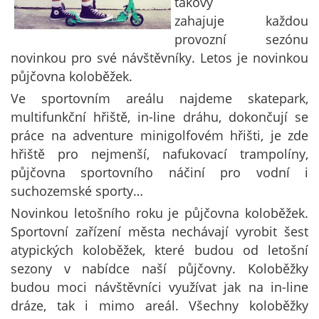
takový
zahajuje každou
provozní sezónu
novinkou pro své návštěvníky. Letos je novinkou
půjčovna koloběžek.
Ve sportovním areálu najdeme skatepark,
multifunkční hřiště, in-line dráhu, dokončují se
práce na adventure minigolfovém hřišti, je zde
hřiště pro nejmenší, nafukovací trampolíny,
půjčovna sportovního náčiní pro vodní i
suchozemské sporty…
Novinkou letošního roku je půjčovna koloběžek.
Sportovní zařízení města nechávají vyrobit šest
atypických koloběžek, které budou od letošní
sezony v nabídce naší půjčovny. Koloběžky
budou moci návštěvníci využívat jak na in-line
dráze, tak i mimo areál. Všechny koloběžky