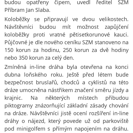
budou opatřeny čipem, uvedl ředitel SZM
Příbram Jan Slaba.
Koloběžky se připravují ve dvou velikostech.
Návštěvníci budou mít možnost zapůjčení
koloběžky proti vratné pětisetkorunové kauci.
Půjčovné je dle nového ceníku SZM stanoveno na
150 korun za hodinu, 250 korun za dvě hodiny
nebo 350 korun za celý den.
Zmíněná in-line dráha byla otevřena na konci
dubna loňského roku. Ještě před létem bude
bezpečnost bruslařů, chodců a cyklistů na této
dráze umocněna nástřikem značení směru jízdy a
krajnic. Na některých místech přibudou
piktogramy znázorňující základní zásady chování
na dráze. Návštěvníci jistě ocení rozšíření in-line
dráhy o nájezd, který povede už od parkoviště
pod minigolfem s přímým napojením na dráhu.