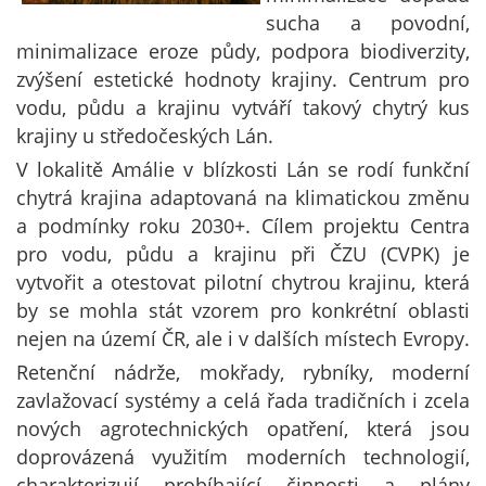
sucha a povodní,
minimalizace eroze půdy, podpora biodiverzity,
zvýšení estetické hodnoty krajiny. Centrum pro
vodu, půdu a krajinu vytváří takový chytrý kus
krajiny u středočeských Lán.
V lokalitě Amálie v blízkosti Lán se rodí funkční
chytrá krajina adaptovaná na klimatickou změnu
a podmínky roku 2030+. Cílem projektu Centra
pro vodu, půdu a krajinu při ČZU (CVPK) je
vytvořit a otestovat pilotní chytrou krajinu, která
by se mohla stát vzorem pro konkrétní oblasti
nejen na území ČR, ale i v dalších místech Evropy.
Retenční nádrže, mokřady, rybníky, moderní
zavlažovací systémy a celá řada tradičních i zcela
nových agrotechnických opatření, která jsou
doprovázená využitím moderních technologií,
charakterizují probíhající činnosti a plány