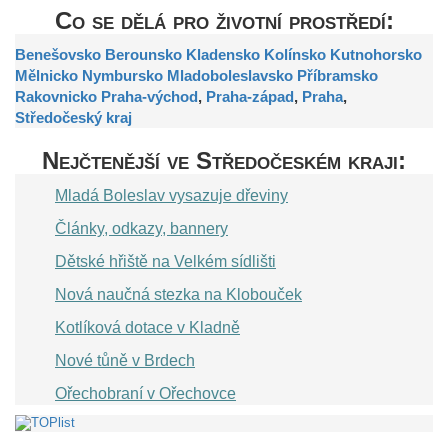
Co se dělá pro životní prostředí:
Benešovsko
Berounsko
Kladensko
Kolínsko
Kutnohorsko
Mělnicko
Nymbursko
Mladoboleslavsko
Příbramsko
Rakovnicko
Praha-východ
,
Praha-západ
,
Praha
,
Středočeský kraj
Nejčtenější ve Středočeském kraji:
Mladá Boleslav vysazuje dřeviny
Články, odkazy, bannery
Dětské hřiště na Velkém sídlišti
Nová naučná stezka na Klobouček
Kotlíková dotace v Kladně
Nové tůně v Brdech
Ořechobraní v Ořechovce