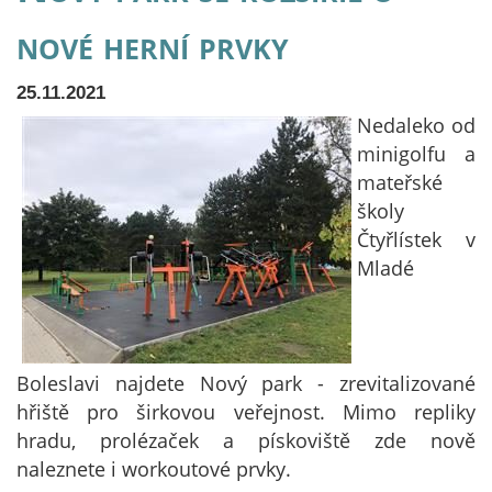
nové herní prvky
25.11.2021
Nedaleko od
minigolfu a
mateřské
školy
Čtyřlístek v
Mladé
Boleslavi najdete Nový park - zrevitalizované
hřiště pro širkovou veřejnost. Mimo repliky
hradu, prolézaček a pískoviště zde nově
naleznete i workoutové prvky.