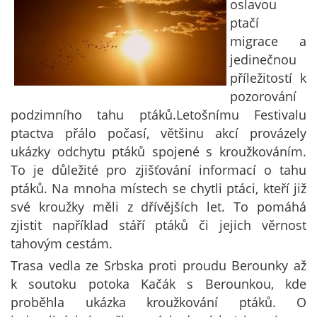
oslavou
ptačí
migrace a
jedinečnou
příležitostí k
pozorování
podzimního tahu ptáků.Letošnímu Festivalu
ptactva přálo počasí, většinu akcí provázely
ukázky odchytu ptáků spojené s kroužkováním.
To je důležité pro zjišťování informací o tahu
ptáků. Na mnoha místech se chytli ptáci, kteří již
své kroužky měli z dřívějších let. To pomáhá
zjistit například stáří ptáků či jejich věrnost
tahovým cestám.
Trasa vedla ze Srbska proti proudu Berounky až
k soutoku potoka Kačák s Berounkou, kde
proběhla ukázka kroužkování ptáků. O