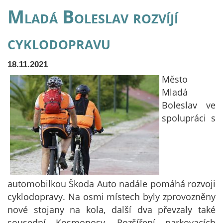
Mladá Boleslav rozvíjí
cyklodopravu
18.11.2021
Město
Mladá
Boleslav ve
spolupráci s
automobilkou Škoda Auto nadále pomáhá rozvoji
cyklodopravy. Na osmi místech byly zprovozněny
nové stojany na kola, další dva převzaly také
sousední Kosmonosy. Rozšíření parkovacích