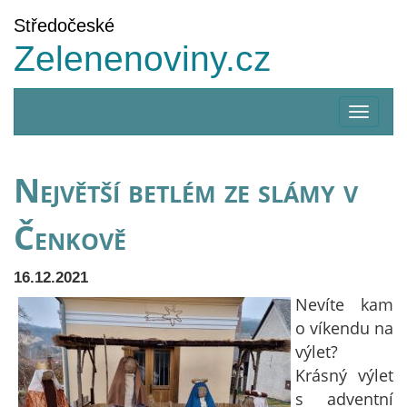
Středočeské
Zelenenoviny.cz
Zobrazi
menu
Největší betlém ze slámy v
Čenkově
16.12.2021
Nevíte kam
o víkendu na
výlet?
Krásný výlet
s adventní