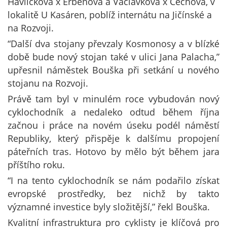
Havlíčkova x Erbenova a Václavkova x Čechova, v
lokalitě U Kasáren, poblíž internátu na Jičínské a
na Rozvoji.
“Další dva stojany převzaly Kosmonosy a v blízké
době bude nový stojan také v ulici Jana Palacha,”
upřesnil náměstek Bouška při setkání u nového
stojanu na Rozvoji.
Právě tam byl v minulém roce vybudován nový
cyklochodník a nedaleko odtud během října
začnou i práce na novém úseku podél náměstí
Republiky, který přispěje k dalšímu propojení
páteřních tras. Hotovo by mělo být během jara
příštího roku.
“I na tento cyklochodník se nám podařilo získat
evropské prostředky, bez nichž by takto
významné investice byly složitější,” řekl Bouška.
Kvalitní infrastruktura pro cyklisty je klíčová pro