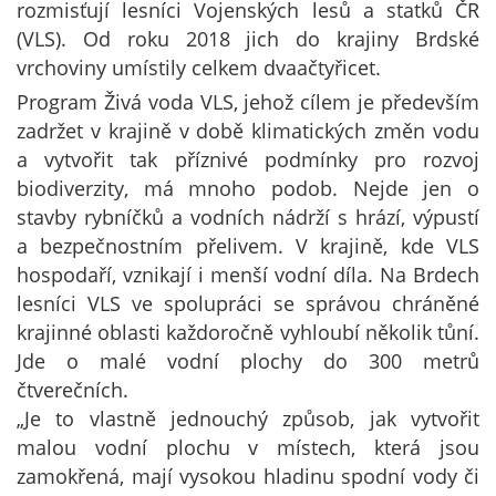
rozmisťují lesníci Vojenských lesů a statků ČR
(VLS). Od roku 2018 jich do krajiny Brdské
vrchoviny umístily celkem dvaačtyřicet.
Program Živá voda VLS, jehož cílem je především
zadržet v krajině v době klimatických změn vodu
a vytvořit tak příznivé podmínky pro rozvoj
biodiverzity, má mnoho podob. Nejde jen o
stavby rybníčků a vodních nádrží s hrází, výpustí
a bezpečnostním přelivem. V krajině, kde VLS
hospodaří, vznikají i menší vodní díla. Na Brdech
lesníci VLS ve spolupráci se správou chráněné
krajinné oblasti každoročně vyhloubí několik tůní.
Jde o malé vodní plochy do 300 metrů
čtverečních.
„Je to vlastně jednouchý způsob, jak vytvořit
malou vodní plochu v místech, která jsou
zamokřená, mají vysokou hladinu spodní vody či