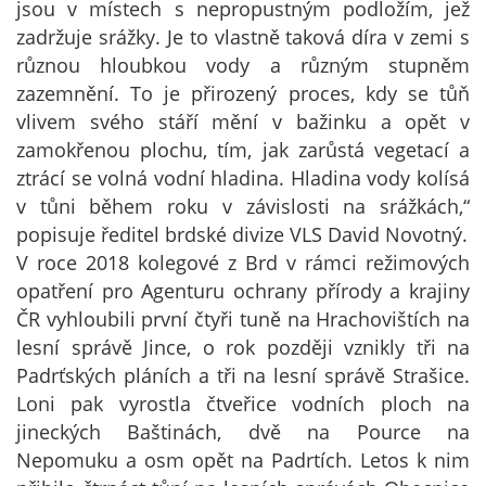
jsou v místech s nepropustným podložím, jež
zadržuje srážky. Je to vlastně taková díra v zemi s
různou hloubkou vody a různým stupněm
zazemnění. To je přirozený proces, kdy se tůň
vlivem svého stáří mění v bažinku a opět v
zamokřenou plochu, tím, jak zarůstá vegetací a
ztrácí se volná vodní hladina. Hladina vody kolísá
v tůni během roku v závislosti na srážkách,“
popisuje ředitel brdské divize VLS David Novotný.
V roce 2018 kolegové z Brd v rámci režimových
opatření pro Agenturu ochrany přírody a krajiny
ČR vyhloubili první čtyři tuně na Hrachovištích na
lesní správě Jince, o rok později vznikly tři na
Padrťských pláních a tři na lesní správě Strašice.
Loni pak vyrostla čtveřice vodních ploch na
jineckých Baštinách, dvě na Pource na
Nepomuku a osm opět na Padrtích. Letos k nim