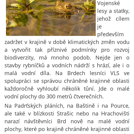
Vojenské
lesy a statky,
jehož cílem
je
především
zadržet v krajině v době klimatických změn vodu
a vytvořit tak příznivé podmínky pro rozvoj
biodiverzity, má mnoho podob. Nejde jen o
stavby rybníčků a vodních nádrží s hrází, ale i o
malá vodní díla. Na Brdech lesníci VLS ve
spolupráci se správou chráněné krajinné oblasti
každoročně vyhloubí několik tůní. Jde o malé
vodní plochy do 300 metrů čtverečních.
Na Padrťských pláních, na Baštině i na Pource,
ale také v blízkosti Strašic nebo na Hrachovišti
narazí návštěvníci Brd nově na malé vodní
plochy, které po krajině chráněné krajinné oblasti