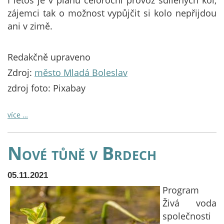
I letos je v plánu celoroční provoz sdílených kol,
zájemci tak o možnost vypůjčit si kolo nepřijdou
ani v zimě.
Redakčně upraveno
Zdroj:
město Mladá Boleslav
zdroj foto: Pixabay
více …
Nové tůně v Brdech
05.11.2021
Program
Živá voda
společnosti