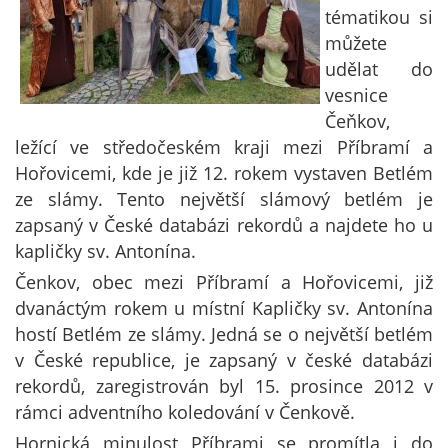
tématikou si
můžete
udělat do
vesnice
Čeňkov,
ležící ve středočeském kraji mezi Příbramí a
Hořovicemi, kde je již 12. rokem vystaven Betlém
ze slámy. Tento největší slámový betlém je
zapsaný v České databázi rekordů a najdete ho u
kapličky sv. Antonína.
Čenkov, obec mezi Příbramí a Hořovicemi, již
dvanáctým rokem u místní Kapličky sv. Antonína
hostí Betlém ze slámy. Jedná se o největší betlém
v České republice, je zapsaný v české databázi
rekordů, zaregistrován byl 15. prosince 2012 v
rámci adventního koledování v Čenkově.
Hornická minulost Příbrami se promítla i do