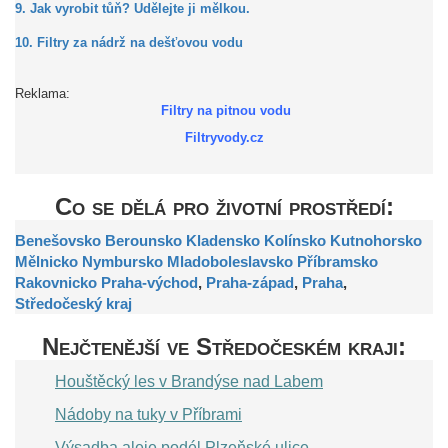
9. Jak vyrobit tůň? Udělejte ji mělkou.
10. Filtry za nádrž na dešťovou vodu
Reklama:
Filtry na pitnou vodu
Filtryvody.cz
Co se dělá pro životní prostředí:
Benešovsko
Berounsko
Kladensko
Kolínsko
Kutnohorsko
Mělnicko
Nymbursko
Mladoboleslavsko
Příbramsko
Rakovnicko
Praha-východ
,
Praha-západ
,
Praha
,
Středočeský kraj
Nejčtenější ve Středočeském kraji:
Houštěcký les v Brandýse nad Labem
Nádoby na tuky v Příbrami
Výsadba aleje podél Plzeňské ulice