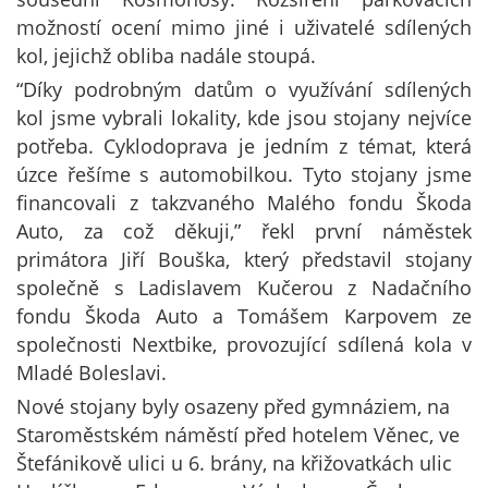
možností ocení mimo jiné i uživatelé sdílených
kol, jejichž obliba nadále stoupá.
“Díky podrobným datům o využívání sdílených
kol jsme vybrali lokality, kde jsou stojany nejvíce
potřeba. Cyklodoprava je jedním z témat, která
úzce řešíme s automobilkou. Tyto stojany jsme
financovali z takzvaného Malého fondu Škoda
Auto, za což děkuji,” řekl první náměstek
primátora Jiří Bouška, který představil stojany
společně s Ladislavem Kučerou z Nadačního
fondu Škoda Auto a Tomášem Karpovem ze
společnosti Nextbike, provozující sdílená kola v
Mladé Boleslavi.
Nové stojany byly osazeny před gymnáziem, na
Staroměstském náměstí před hotelem Věnec, ve
Štefánikově ulici u 6. brány, na křižovatkách ulic