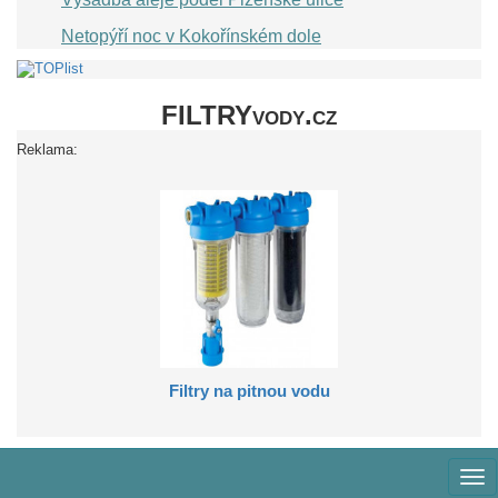
Netopýří noc v Kokořínském dole
FILTRYvody.cz
Reklama:
Filtry na pitnou vodu
Zob