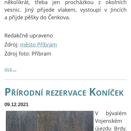
několikrát, třeba jen procházkou z okolních
vesnic. Jiný přijede vlakem, vystoupí v Jincích
a přijde pěšky do Čenkova.
Redakčně upraveno
Zdroj:
město Příbram
Zdroj foto: Příbram
více …
Přírodní rezervace Koníček
09.12.2021
V bývalém
Vojenském
újezdu Brdy,