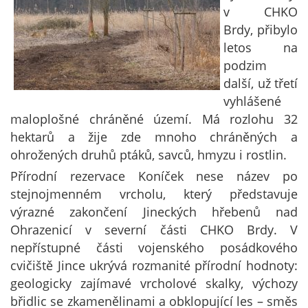
v CHKO
Brdy, přibylo
letos na
podzim
další, už třetí
vyhlášené
maloplošné chráněné území. Má rozlohu 32
hektarů a žije zde mnoho chráněných a
ohrožených druhů ptáků, savců, hmyzu i rostlin.
Přírodní rezervace Koníček nese název po
stejnojmenném vrcholu, který představuje
výrazné zakončení Jineckých hřebenů nad
Ohrazenicí v severní části CHKO Brdy. V
nepřístupné části vojenského posádkového
cvičiště Jince ukrývá rozmanité přírodní hodnoty:
geologicky zajímavé vrcholové skalky, výchozy
břidlic se zkamenělinami a obklopující les – směs