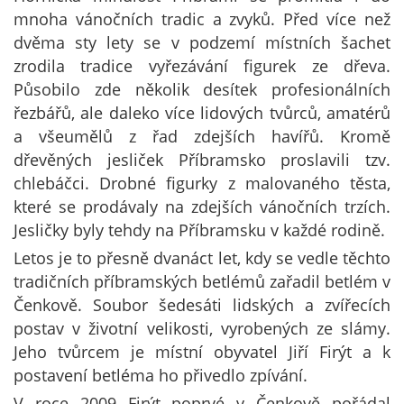
mnoha vánočních tradic a zvyků. Před více než
dvěma sty lety se v podzemí místních šachet
zrodila tradice vyřezávání figurek ze dřeva.
Působilo zde několik desítek profesionálních
řezbářů, ale daleko více lidových tvůrců, amatérů
a všeumělů z řad zdejších havířů. Kromě
dřevěných jesliček Příbramsko proslavili tzv.
chlebáčci. Drobné figurky z malovaného těsta,
které se prodávaly na zdejších vánočních trzích.
Jesličky byly tehdy na Příbramsku v každé rodině.
Letos je to přesně dvanáct let, kdy se vedle těchto
tradičních příbramských betlémů zařadil betlém v
Čenkově. Soubor šedesáti lidských a zvířecích
postav v životní velikosti, vyrobených ze slámy.
Jeho tvůrcem je místní obyvatel Jiří Firýt a k
postavení betléma ho přivedlo zpívání.
V roce 2009 Firýt poprvé v Čenkově pořádal