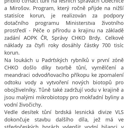
přibilo čtrnáct tůní na lesních správách Obecnice
a Mirošov. Program, který ročně přijde na nižší
statisíce korun, je realizován za podpory
dotačního programu Ministerstva životního
prostředí - Péče o přírodu a krajinu na základě
zadání AOPK ČR, Správy CHKO Brdy. Celkové
náklady za čtyři roky dosáhly částky 700 tisíc
korun.
Na loukách u Padrťských rybníků v první zóně
CHKO došlo díky tvorbě tůní, vymělčení a
meandraci odvodňovacího příkopu ke zpomalení
odtoku vody a vytvoření nových biotopů pro
obojživelníky. Tůně také zadržují vodu v krajině a
jsou malými mikrobiotopy pro mokřadní byliny a
vodní živočichy.
Vedle desítek tůní brdská lesnická divize VLS
dokončuje stavbu dalšího díla, jež má ve
středočeských horách vylepšit vodní bilanci v