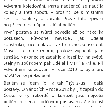
Adventní koledování. Parta nadšenců se naučila
koledy a třetí sobotu v prosinci se s místními
sešli u kapličky a zpívali. Právě toto zpívání
ho přivedlo na nápad, udělat betlém.
První postava se tvůrci povedla až po několika
pokusech. Původně nevěděl, jak udělat
konstrukci, ruce a hlavu. Tak to různě zkoušel dál.
Musel ji celou rozebrat, protože vypadala jako
strašák. Nakonec se zadařilo a Josef byl na světě.
Stejným způsobem pak udělal i Marii a krále. Při
Adventním koledování v roce 2010 to bylo pro
návštěvníky překvapení.
Betlém se lidem líbil, a tak Firýt zkusil i další
postavy. O Vánocích v roce 2012 byl již zapsán do
České knihy rekordů a kuriozit jako největší
betlém ze sena s oděnými postavami. Ale to byl