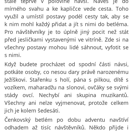
stále teprve v polovině návsi. Náves je do
mírného svahu a ke kapličce vede cesta. Toho
využil a umístil postavy podél cesty tak, aby se
k nim mohl každý přidat a jít s nimi do betléma.
Pro návštěvníky je to úplně jiný pocit než stát
před jesličkami vystavenými ve vitríně. Zde si na
všechny postavy mohou lidé sáhnout, vyfotit se
s nimi.
Když budete procházet od spodní části návsi,
potkáte osoby, co nesou dary právě narozenému
Ježíškovi. Stařenku s holí, pána s pilkou, dítě s
vozíkem, maharadžu na slonovi, ovčáky se svými
stády ovcí. Nechybí ani skupina muzikantů.
Všechny ani nelze vyjmenovat, protože celkem
jich je kolem šedesáti.
Čenkovský betlém po dobu adventu navštíví
odhadem až tisíc návštěvníků. Někdo přijde i