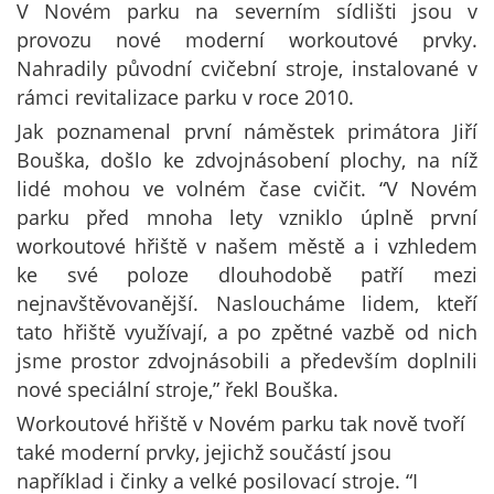
V Novém parku na severním sídlišti jsou v
provozu nové moderní workoutové prvky.
Nahradily původní cvičební stroje, instalované v
rámci revitalizace parku v roce 2010.
Jak poznamenal první náměstek primátora Jiří
Bouška, došlo ke zdvojnásobení plochy, na níž
lidé mohou ve volném čase cvičit. “V Novém
parku před mnoha lety vzniklo úplně první
workoutové hřiště v našem městě a i vzhledem
ke své poloze dlouhodobě patří mezi
nejnavštěvovanější. Nasloucháme lidem, kteří
tato hřiště využívají, a po zpětné vazbě od nich
jsme prostor zdvojnásobili a především doplnili
nové speciální stroje,” řekl Bouška.
Workoutové hřiště v Novém parku tak nově tvoří
také moderní prvky, jejichž součástí jsou
například i činky a velké posilovací stroje. “I