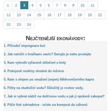
1
2
3
4
5
6
7
8
9
10
11
12
13
14
15
16
17
18
19
20
21
22
23
24
Nejčtenější ekonávody:
1. Přírodní impregnace bot
2. Jak naložit s hračkami navíc? Darujte je nebo prodejte
3. Kam vyhodit vyřazené oblečení a boty
4. Pokojové rostliny vhodné do ložnice
5. Kam s olejem po smažení (nejen) štědrovečerního kapra
6. Filtry na studniční vodu? Důležitý je rozbor vody.
7. Jak si vybrat nádrž na dešťovou vodu a jak ji správně zakopat?
8. Péče líné zahradnice - místo na kompost do záhonů