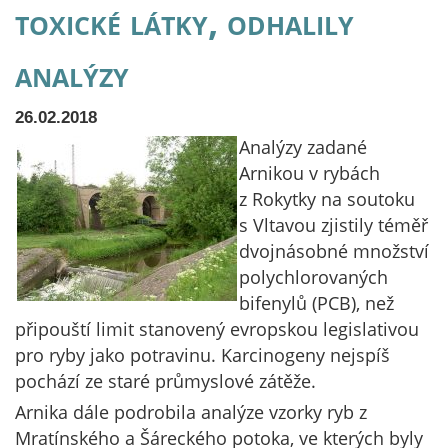
toxické látky, odhalily
analýzy
26.02.2018
Analýzy zadané
Arnikou v rybách
z Rokytky na soutoku
s Vltavou zjistily téměř
dvojnásobné množství
polychlorovaných
bifenylů (PCB), než
připouští limit stanovený evropskou legislativou
pro ryby jako potravinu. Karcinogeny nejspíš
pochází ze staré průmyslové zátěže.
Arnika dále podrobila analýze vzorky ryb z
Mratínského a Šáreckého potoka, ve kterých byly