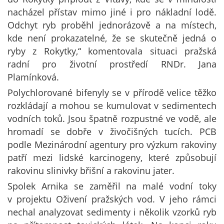
nacházel přístav mimo jiné i pro nákladní lodě.
Odchyt ryb proběhl jednorázově a na místech,
kde není prokazatelné, že se skutečně jedná o
ryby z Rokytky,“ komentovala situaci pražská
radní pro životní prostředí RNDr. Jana
Plamínková.
Polychlorované bifenyly se v přírodě velice těžko
rozkládají a mohou se kumulovat v sedimentech
vodních toků. Jsou špatně rozpustné ve vodě, ale
hromadí se dobře v živočišných tucích. PCB
podle Mezinárodní agentury pro výzkum rakoviny
patří mezi lidské karcinogeny, které způsobují
rakovinu slinivky břišní a rakovinu jater.
Spolek Arnika se zaměřil na malé vodní toky
v projektu Oživení pražských vod. V jeho rámci
nechal analyzovat sedimenty i několik vzorků ryb