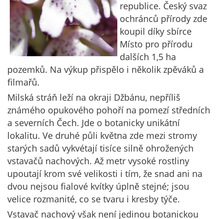
republice. Český svaz
ochránců přírody zde
koupil díky sbírce
Místo pro přírodu
dalších 1,5 ha
pozemků. Na výkup přispělo i několik zpěváků a
filmařů.
Milská stráň leží na okraji Džbánu, nepříliš
známého opukového pohoří na pomezí středních
a severních Čech. Jde o botanicky unikátní
lokalitu. Ve druhé půli května zde mezi stromy
starých sadů vykvétají tisíce silně ohrožených
vstavačů nachových. Až metr vysoké rostliny
upoutají krom své velikosti i tím, že snad ani na
dvou nejsou fialové kvítky úplně stejné; jsou
velice rozmanité, co se tvaru i kresby týče.
Vstavač nachový však není jedinou botanickou