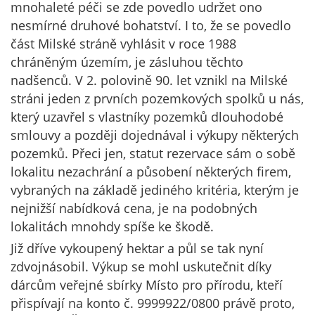
mnohaleté péči se zde povedlo udržet ono
nesmírné druhové bohatství. I to, že se povedlo
část Milské stráně vyhlásit v roce 1988
chráněným územím, je zásluhou těchto
nadšenců. V 2. polovině 90. let vznikl na Milské
stráni jeden z prvních pozemkových spolků u nás,
který uzavřel s vlastníky pozemků dlouhodobé
smlouvy a později dojednával i výkupy některých
pozemků. Přeci jen, statut rezervace sám o sobě
lokalitu nezachrání a působení některých firem,
vybraných na základě jediného kritéria, kterým je
nejnižší nabídková cena, je na podobných
lokalitách mnohdy spíše ke škodě.
Již dříve vykoupený hektar a půl se tak nyní
zdvojnásobil. Výkup se mohl uskutečnit díky
dárcům veřejné sbírky Místo pro přírodu, kteří
přispívají na konto č. 9999922/0800 právě proto,