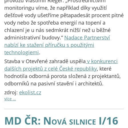
provozu Vlastimil Rieger. „Prostřednictvím
monitoringu víme, že například díky využití
dešťové vody ušetříme pětapadesát procent pitné
vody nebo že spotřeba energií na topení a
chlazení je u nás sedmkrát nižší než u běžné
administrativní budovy.“
Nadace Partnerství
nabízí ke stažení příručku s použitými
technologiemi
.
Stavba v Otevřené zahradě uspěla
v konkurenci
dalších projektů z celé České republiky
, které
hodnotila odborná porota složená z projektantů,
odborníků na pasivní stavění i architektů.
zdroj:
ekolist.cz
více …
MD ČR: Nová silnice I/16