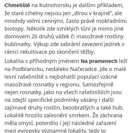
na Kutnohorsku je dalším příkladem,
Chmeliště
že staré cihelny nejsou jen „dírou v krajině“, ale
mnohdy velmi cennými, často právě mokřadními
biotopy. Několik zde vzniklých tůní je mimo jiné
domovem 26 druhů vážek či masožravé rostliny
bublinatky. Výkup zde zabránil zavezení jezírek v
rámci rekultivace po skončení těžby.
Lokalita s příhodným jménem
leží
Na pramenech
na Podblanicku, nedaleko Načeradce. Jde o malé
lesní rašeliniště s nejbohatší populací vzácné
masožravé rosnatky v regionu. Samozřejmě
nejen rosnatky, jako na všech rašeliništích jsou
na zdejší specifické podmínky vázány i další
zajímavé druhy rostlin, bezobratlých a také hub.
Lokalitě hrozilo zalesnění smrkem. Že záchrana
měla smysl, potvrdilo i její následné zařazení
mezi evropsky významné lokality, tedy to