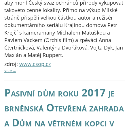
aby mohl Český svaz ochránců přírody vykupovat
takovéto cenné lokality. Přímo na výkup Milské
stráně přispěli velkou částkou autor a režisér
dokumentárního seriálu Krajinou domova Petr
Krejčí s kameramany Michalem Matuškou a
Pavlem Vackem (Orchis film) a zpěváci Anna
Čtvrtníčková, Valentýna Dvořáková, Vojta Dyk, Jan
Maxián a Matěj Ruppert.
zdroj:
www.csop.cz
více …
Pasivní dům roku 2017 je
brněnská Otevřená zahrada
a Dům na větrném kopci v