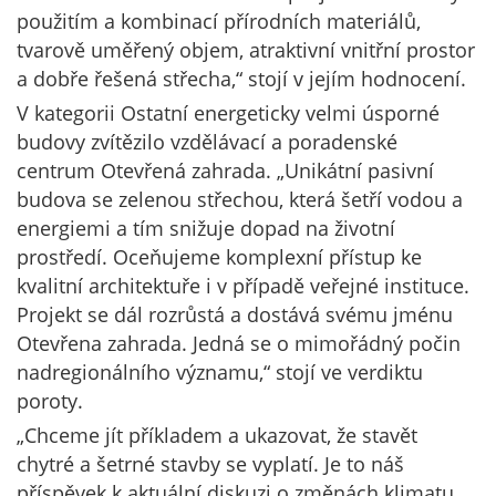
použitím a kombinací přírodních materiálů,
tvarově uměřený objem, atraktivní vnitřní prostor
a dobře řešená střecha,“ stojí v jejím hodnocení.
V kategorii Ostatní energeticky velmi úsporné
budovy zvítězilo vzdělávací a poradenské
centrum Otevřená zahrada. „Unikátní pasivní
budova se zelenou střechou, která šetří vodou a
energiemi a tím snižuje dopad na životní
prostředí. Oceňujeme komplexní přístup ke
kvalitní architektuře i v případě veřejné instituce.
Projekt se dál rozrůstá a dostává svému jménu
Otevřena zahrada. Jedná se o mimořádný počin
nadregionálního významu,“ stojí ve verdiktu
poroty.
„Chceme jít příkladem a ukazovat, že stavět
chytré a šetrné stavby se vyplatí. Je to náš
příspěvek k aktuální diskuzi o změnách klimatu.