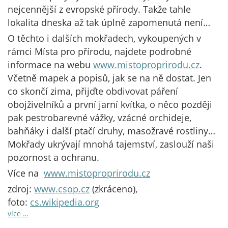
nejcennější z evropské přírody. Takže tahle
lokalita dneska až tak úplně zapomenutá není…
O těchto i dalších mokřadech, vykoupených v
rámci Místa pro přírodu, najdete podrobné
informace na webu
www.mistoproprirodu.cz
.
Včetně mapek a popisů, jak se na ně dostat. Jen
co skončí zima, přijďte obdivovat páření
obojživelníků a první jarní kvítka, o něco později
pak pestrobarevné vážky, vzácné orchideje,
bahňáky i další ptačí druhy, masožravé rostliny…
Mokřady ukrývají mnohá tajemství, zaslouží naši
pozornost a ochranu.
Více na
www.mistoproprirodu.cz
zdroj:
www.csop.cz
(zkráceno),
foto:
cs.wikipedia.org
více …