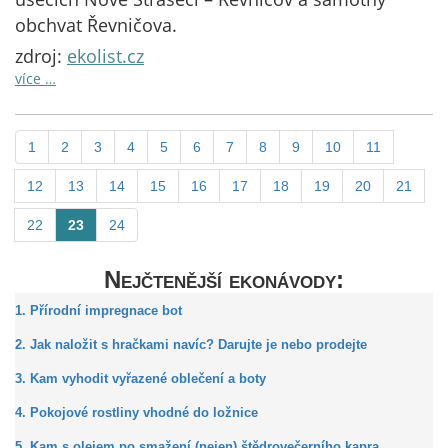
obchvat Řevničova.
zdroj:
ekolist.cz
více …
1
2
3
4
5
6
7
8
9
10
11
12
13
14
15
16
17
18
19
20
21
22
23
24
Nejčtenější ekonávody:
1. Přírodní impregnace bot
2. Jak naložit s hračkami navíc? Darujte je nebo prodejte
3. Kam vyhodit vyřazené oblečení a boty
4. Pokojové rostliny vhodné do ložnice
5. Kam s olejem po smažení (nejen) štědrovečerního kapra