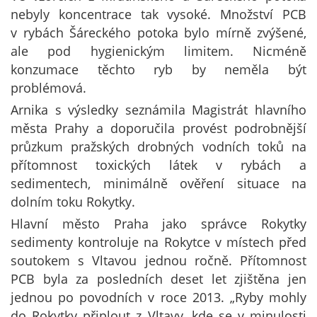
nebyly koncentrace tak vysoké. Množství PCB
v rybách Šáreckého potoka bylo mírně zvýšené,
ale pod hygienickým limitem. Nicméně
konzumace těchto ryb by neměla být
problémová.
Arnika s výsledky seznámila Magistrát hlavního
města Prahy a doporučila provést podrobnější
průzkum pražských drobných vodních toků na
přítomnost toxických látek v rybách a
sedimentech, minimálně ověření situace na
dolním toku Rokytky.
Hlavní město Praha jako správce Rokytky
sedimenty kontroluje na Rokytce v místech před
soutokem s Vltavou jednou ročně. Přítomnost
PCB byla za posledních deset let zjištěna jen
jednou po povodních v roce 2013. „Ryby mohly
do Rokytky připlout z Vltavy, kde se v minulosti