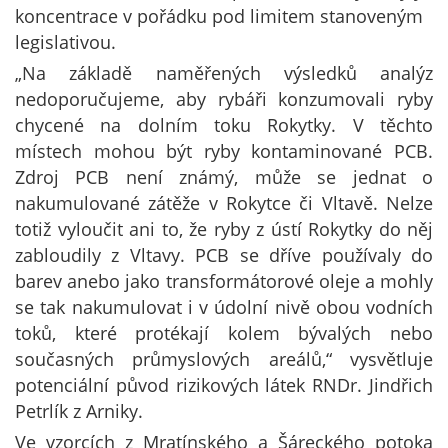
koncentrace v pořádku pod limitem stanoveným
legislativou.
„Na základě naměřených výsledků analýz
nedoporučujeme, aby rybáři konzumovali ryby
chycené na dolním toku Rokytky. V těchto
místech mohou být ryby kontaminované PCB.
Zdroj PCB není známý, může se jednat o
nakumulované zátěže v Rokytce či Vltavě. Nelze
totiž vyloučit ani to, že ryby z ústí Rokytky do něj
zabloudily z Vltavy. PCB se dříve používaly do
barev anebo jako transformátorové oleje a mohly
se tak nakumulovat i v údolní nivě obou vodních
toků, které protékají kolem bývalých nebo
současných průmyslových areálů,“ vysvětluje
potenciální původ rizikových látek RNDr. Jindřich
Petrlík z Arniky.
Ve vzorcích z Mratínského a Šáreckého potoka