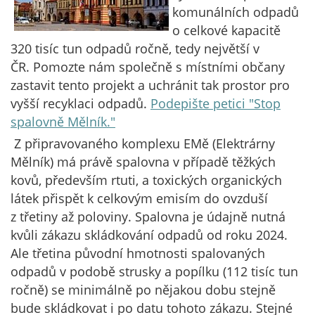
komunálních odpadů
o celkové kapacitě
320 tisíc tun odpadů ročně, tedy největší v
ČR. Pomozte nám společně s místními občany
zastavit tento projekt a uchránit tak prostor pro
vyšší recyklaci odpadů.
Podepište petici "Stop
spalovně Mělník."
Z připravovaného komplexu EMě (Elektrárny
Mělník) má právě spalovna v případě těžkých
kovů, především rtuti, a toxických organických
látek přispět k celkovým emisím do ovzduší
z třetiny až poloviny. Spalovna je údajně nutná
kvůli zákazu skládkování odpadů od roku 2024.
Ale třetina původní hmotnosti spalovaných
odpadů v podobě strusky a popílku (112 tisíc tun
ročně) se minimálně po nějakou dobu stejně
bude skládkovat i po datu tohoto zákazu. Stejné