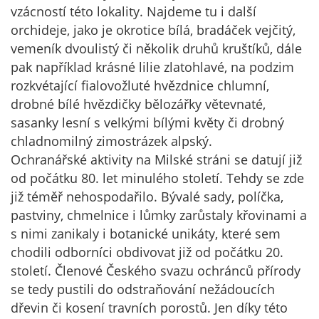
vzácností této lokality. Najdeme tu i další
orchideje, jako je okrotice bílá, bradáček vejčitý,
vemeník dvoulistý či několik druhů kruštíků, dále
pak například krásné lilie zlatohlavé, na podzim
rozkvétající fialovožluté hvězdnice chlumní,
drobné bílé hvězdičky bělozářky větevnaté,
sasanky lesní s velkými bílými květy či drobný
chladnomilný zimostrázek alpský.
Ochranářské aktivity na Milské stráni se datují již
od počátku 80. let minulého století. Tehdy se zde
již téměř nehospodařilo. Bývalé sady, políčka,
pastviny, chmelnice i lůmky zarůstaly křovinami a
s nimi zanikaly i botanické unikáty, které sem
chodili odborníci obdivovat již od počátku 20.
století. Členové Českého svazu ochránců přírody
se tedy pustili do odstraňování nežádoucích
dřevin či kosení travních porostů. Jen díky této