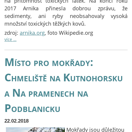
na přítomnost toxických látek. Na konci roku
2017 Arnika přinesla dobrou zprávu, že
sedimenty, ani ryby neobsahovaly vysoká
množství toxických těžkých kovů.
zdroj:
arnika.org
, foto Wikipedie.org
více …
Místo pro mokřady:
Chmeliště na Kutnohorsku
a Na pramenech na
Podblanicku
22.02.2018
Mokřady jsou důležitou