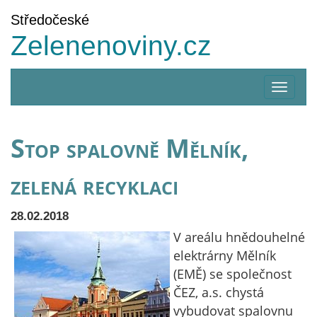
Středočeské
Zelenenoviny.cz
Zobrazi
menu
Stop spalovně Mělník,
zelená recyklaci
28.02.2018
V areálu hnědouhelné
elektrárny Mělník
(EMĚ) se společnost
ČEZ, a.s. chystá
vybudovat spalovnu