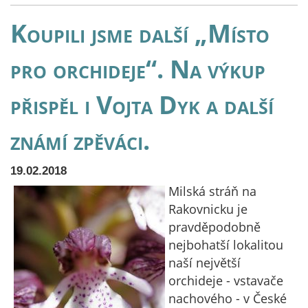
Koupili jsme další „Místo
pro orchideje“. Na výkup
přispěl i Vojta Dyk a další
známí zpěváci.
19.02.2018
Milská stráň na
Rakovnicku je
pravděpodobně
nejbohatší lokalitou
naší největší
orchideje - vstavače
nachového - v České