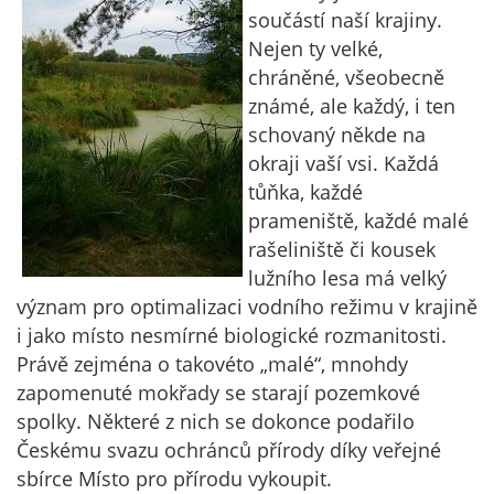
součástí naší krajiny.
Nejen ty velké,
chráněné, všeobecně
známé, ale každý, i ten
schovaný někde na
okraji vaší vsi. Každá
tůňka, každé
prameniště, každé malé
rašeliniště či kousek
lužního lesa má velký
význam pro optimalizaci vodního režimu v krajině
i jako místo nesmírné biologické rozmanitosti.
Právě zejména o takovéto „malé“, mnohdy
zapomenuté mokřady se starají pozemkové
spolky. Některé z nich se dokonce podařilo
Českému svazu ochránců přírody díky veřejné
sbírce Místo pro přírodu vykoupit.