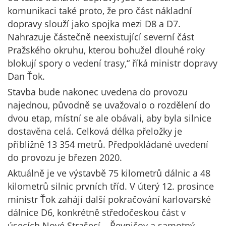
komunikaci také proto, že pro část nákladní
dopravy slouží jako spojka mezi D8 a D7.
Nahrazuje částečně neexistující severní část
Pražského okruhu, kterou bohužel dlouhé roky
blokují spory o vedení trasy,“ říká ministr dopravy
Dan Ťok.
Stavba bude nakonec uvedena do provozu
najednou, původně se uvažovalo o rozdělení do
dvou etap, místní se ale obávali, aby byla silnice
dostavěna celá. Celková délka přeložky je
přibližně 13 354 metrů. Předpokládané uvedení
do provozu je březen 2020.
Aktuálně je ve výstavbě 75 kilometrů dálnic a 48
kilometrů silnic prvních tříd. V úterý 12. prosince
ministr Ťok zahájí další pokračování karlovarské
dálnice D6, konkrétně středočeskou část v
úsecích Nové Strašecí – Řevničov a samotný