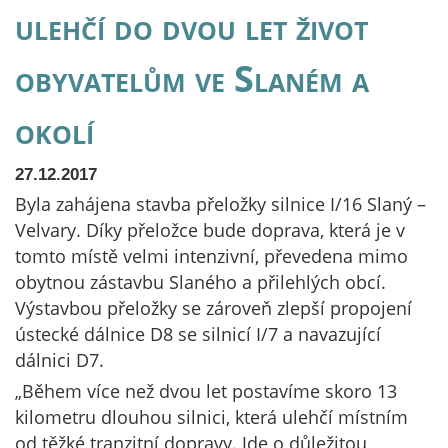
ulehčí do dvou let život
obyvatelům ve Slaném a
okolí
27.12.2017
Byla zahájena stavba přeložky silnice I/16 Slaný –
Velvary. Díky přeložce bude doprava, která je v
tomto místě velmi intenzivní, převedena mimo
obytnou zástavbu Slaného a přilehlých obcí.
Výstavbou přeložky se zároveň zlepší propojení
ústecké dálnice D8 se silnicí I/7 a navazující
dálnici D7.
„Během více než dvou let postavíme skoro 13
kilometru dlouhou silnici, která ulehčí místním
od těžké tranzitní dopravy. Jde o důležitou