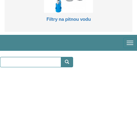
Filtry na pitnou vodu
Zob
me