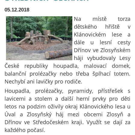
05.12.2018
Na místě torza
dětského hřiště v
Klánovickém lese a
dále u lesní cesty
Dřínov ve Zlosyňském
háji vybudovaly Lesy
České republiky houpadla, malovací domek,
balanční prolézačky nebo třeba šplhací totem.
Nechybí ani lavičky pro rodiče.
Houpadla, prolézačky, pyramidy, přístřešek s
lavicemi a stolem a další herní prvky pro děti
letos na podzim oživily okraj Klánovického lesa u
Úval a Zlosyňský háj mezi obcemi Zlosyň a
Dřínov ve Středočeském kraji. Využít se dají za
každého počasí.