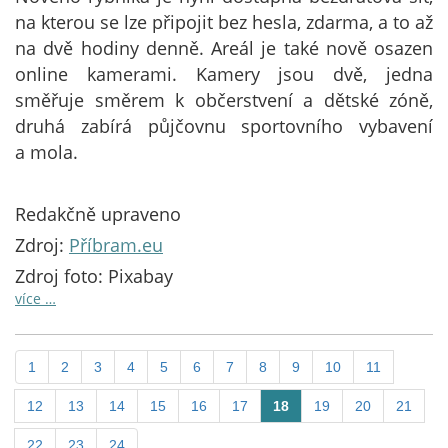
na kterou se lze připojit bez hesla, zdarma, a to až
na dvě hodiny denně. Areál je také nově osazen
online kamerami. Kamery jsou dvě, jedna
směřuje směrem k občerstvení a dětské zóně,
druhá zabírá půjčovnu sportovního vybavení
a mola.
Redakčně upraveno
Zdroj:
Příbram.eu
Zdroj foto: Pixabay
více …
1
2
3
4
5
6
7
8
9
10
11
12
13
14
15
16
17
18
19
20
21
22
23
24