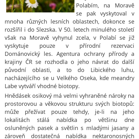
Polabím, na Moravě
se pak vyskytoval v
mnoha různých lesních oblastech, dokonce se
rozšířil i do Slezska. V 50. letech minulého století
však na Moravě vyhynul zcela, v Polabí se již
vyskytuje pouze v přírodní rezervaci
Dománovický les. Agentura ochrany přírody a
krajiny ČR se rozhodla o jeho návrat do další
původní oblasti, a to do Libického luhu,
nacházejícího se u Velkého Oseka, kde meandry
Labe vytváří vhodné biotopy.
Hnědásek osikový má velmi vyhraněné nároky na
prostorovou a věkovou strukturu svých biotopů:
může přežívat pouze tehdy, je-li na jeho
lokalitách stálá nabídka po většinu dne
osluněných pasek a světlin s mladými jasany a
zároveň dostatečná nabídka nektaronosných