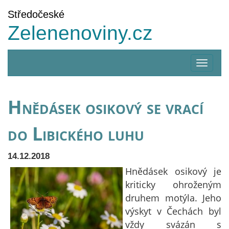
Středočeské
Zelenenoviny.cz
Zobrazi
menu
Hnědásek osikový se vrací
do Libického luhu
14.12.2018
Hnědásek osikový je
kriticky ohroženým
druhem motýla. Jeho
výskyt v Čechách byl
vždy svázán s