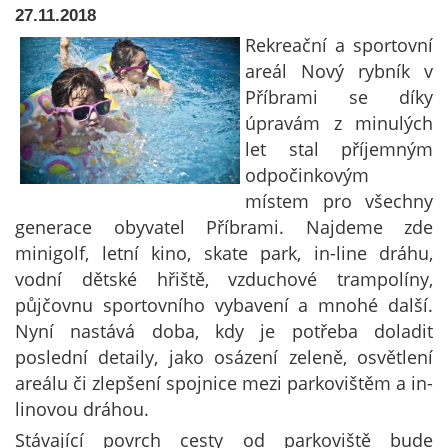
27.11.2018
Rekreační a sportovní
areál Nový rybník v
Příbrami se díky
úpravám z minulých
let stal příjemným
odpočinkovým
místem pro všechny
generace obyvatel Příbrami. Najdeme zde
minigolf, letní kino, skate park, in-line dráhu,
vodní dětské hřiště, vzduchové trampolíny,
půjčovnu sportovního vybavení a mnohé další.
Nyní nastává doba, kdy je potřeba doladit
poslední detaily, jako osázení zeleně, osvětlení
areálu či zlepšení spojnice mezi parkovištěm a in-
linovou dráhou.
Stávající povrch cesty od parkoviště bude