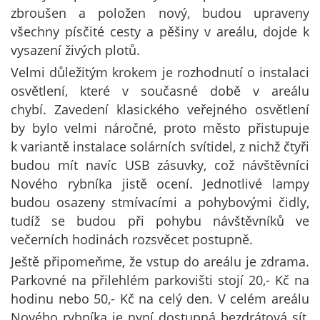
zbroušen a položen nový, budou upraveny
všechny písčité cesty a pěšiny v areálu, dojde k
vysazení živých plotů.
Velmi důležitým krokem je rozhodnutí o instalaci
osvětlení, které v současné době v areálu
chybí. Zavedení klasického veřejného osvětlení
by bylo velmi náročné, proto město přistupuje
k variantě instalace solárních svítidel, z nichž čtyři
budou mít navíc USB zásuvky, což návštěvníci
Nového rybníka jistě ocení. Jednotlivé lampy
budou osazeny stmívacími a pohybovými čidly,
tudíž se budou při pohybu návštěvníků ve
večerních hodinách rozsvěcet postupně.
Ještě připomeňme, že vstup do areálu je zdrama.
Parkovné na přilehlém parkovišti stojí 20,- Kč na
hodinu nebo 50,- Kč na celý den. V celém areálu
Nového rybníka je nyní dostupná bezdrátová sít,