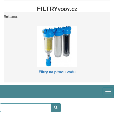
FILTRYvody.cz
Reklama:
Filtry na pitnou vodu
Zob
me