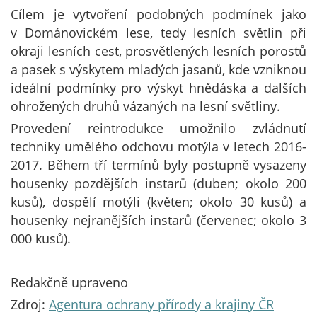
Cílem je vytvoření podobných podmínek jako
v Dománovickém lese, tedy lesních světlin při
okraji lesních cest, prosvětlených lesních porostů
a pasek s výskytem mladých jasanů, kde vzniknou
ideální podmínky pro výskyt hnědáska a dalších
ohrožených druhů vázaných na lesní světliny.
Provedení reintrodukce umožnilo zvládnutí
techniky umělého odchovu motýla v letech 2016-
2017. Během tří termínů byly postupně vysazeny
housenky pozdějších instarů (duben; okolo 200
kusů), dospělí motýli (květen; okolo 30 kusů) a
housenky nejranějších instarů (červenec; okolo 3
000 kusů).
Redakčně upraveno
Zdroj:
Agentura ochrany přírody a krajiny ČR