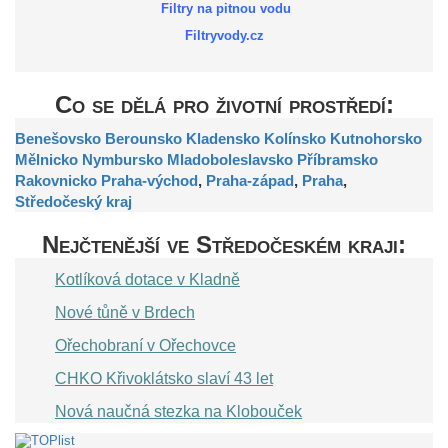
Filtry na pitnou vodu
Filtryvody.cz
Co se dělá pro životní prostředí:
Benešovsko
Berounsko
Kladensko
Kolínsko
Kutnohorsko
Mělnicko
Nymbursko
Mladoboleslavsko
Příbramsko
Rakovnicko
Praha-východ
,
Praha-západ
,
Praha
,
Středočeský kraj
Nejčtenější ve Středočeském kraji:
Kotlíková dotace v Kladně
Nové tůně v Brdech
Ořechobraní v Ořechovce
CHKO Křivoklátsko slaví 43 let
Nová naučná stezka na Klobouček