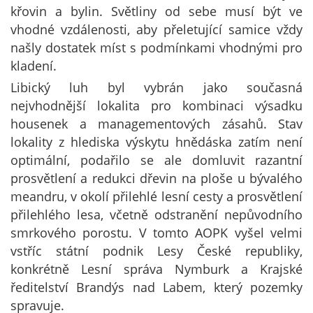
křovin a bylin. Světliny od sebe musí být ve
vhodné vzdálenosti, aby přeletující samice vždy
našly dostatek míst s podmínkami vhodnými pro
kladení.
Libický luh byl vybrán jako současná
nejvhodnější lokalita pro kombinaci výsadku
housenek a managementových zásahů. Stav
lokality z hlediska výskytu hnědáska zatím není
optimální, podařilo se ale domluvit razantní
prosvětlení a redukci dřevin na ploše u bývalého
meandru, v okolí přilehlé lesní cesty a prosvětlení
přilehlého lesa, včetně odstranění nepůvodního
smrkového porostu. V tomto AOPK vyšel velmi
vstříc státní podnik Lesy České republiky,
konkrétně Lesní správa Nymburk a Krajské
ředitelství Brandýs nad Labem, který pozemky
spravuje.