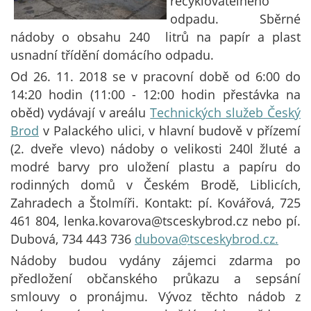
recyklovatelného
odpadu. Sběrné
nádoby o obsahu 240 litrů na papír a plast
usnadní třídění domácího odpadu.
Od 26. 11. 2018 se v pracovní době od 6:00 do
14:20 hodin (11:00 - 12:00 hodin přestávka na
oběd) vydávají v areálu
Technických služeb Český
Brod
v Palackého ulici, v hlavní budově v přízemí
(2. dveře vlevo) nádoby o velikosti 240l žluté a
modré barvy pro uložení plastu a papíru do
rodinných domů v Českém Brodě, Liblicích,
Zahradech a Štolmíři. Kontakt: pí. Kovářová, 725
461 804, lenka.kovarova@tsceskybrod.cz nebo pí.
Dubová, 734 443 736
dubova@tsceskybrod.cz.
Nádoby budou vydány zájemci zdarma po
předložení občanského průkazu a sepsání
smlouvy o pronájmu. Vývoz těchto nádob z