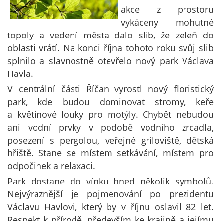
akce z prostoru
vykáceny mohutné
topoly a vedení města dalo slib, že zeleň do
oblasti vrátí. Na konci října tohoto roku svůj slib
splnilo a slavnostně otevřelo nový park Václava
Havla.
V centrální části Říčan vyrostl nový floristický
park, kde budou dominovat stromy, keře
a květinové louky pro motýly. Chybět nebudou
ani vodní prvky v podobě vodního zrcadla,
posezení s pergolou, veřejné griloviště, dětská
hřiště. Stane se místem setkávání, místem pro
odpočinek a relaxaci.
Park dostane do vínku hned několik symbolů.
Nejvýraznější je pojmenování po prezidentu
Václavu Havlovi, který by v říjnu oslavil 82 let.
Respekt k přírodě, především ke krajině a jejímu