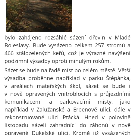
bylo zahájeno rozsáhlé sázení dřevin v Mladé
Boleslavy. Bude vysázeno celkem 257 stromů a
466 stálozelených keřů, což je výrazné navýšení
podzimní výsadby oproti minulým rokům.
Sázet se bude na řadě míst po celém městě. Větší
výsadba proběhne například v parku Štěpánka,
v areálech mateřských škol, sázet se bude i
v nově opravených vnitroblocích s průjezdními
komunikacemi a parkovacími místy, jako
například v Zalužanské a Erbenově ulici, dále v
rekonstruované ulici Ptácká. Hned v polovině
listopadu sázeli zahradníci do záhonů v nově
opravené Dukelské ulici. Kromě již vysázených